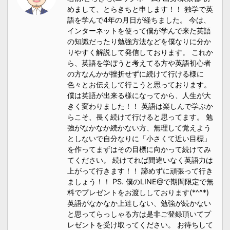
めまして、とらきちと申します！！ 独学で英
語を学んで4年の月日が経ちました。 今は、
インターネットを使って僕が学んで来た英語
の知識だったり勉強方法などを僕なりに分か
りやすく解説して発信しております。 これか
ら、英語を学ぼうと考えてる方や英語初心者
の方なんかが挫折せずに続けて行ける様に
色々とお伝えして行こうと思っております。
僕は英語が出来る様になってから、人生が大
きく変わりました！！ 英語は楽しんで学ぶか
らこそ、長く続けて行けると思ってます。 勉
強がなかなか続かない方、無理して覚えよう
としないで自分なりに「小さくて近い目標」
を作ってまずはその目標に向かって続けてみ
てください。 続けてれば間違いなく英語力は
上がって行きます！！ 諦めずに頑張って行き
ましょう！！ PS. 僕のLINE@で期間限定で無
料でプレゼントをお渡ししております(*^^*)
英語がなかなか上達しない、勉強が続かない
と思ってらっしゃる方は是非ご登録頂いてプ
レゼントを受け取ってください。 お待ちして