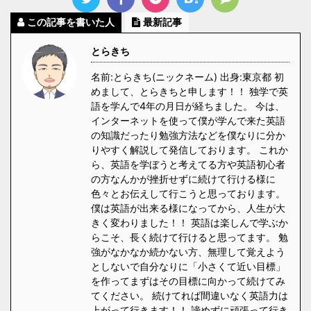
この記事を書いた人
最新記事
とらきち
名前:とらきち(ニックネーム) 出身:東京都 初
めまして、とらきちと申します！！ 独学で英
語を学んで4年の月日が経ちました。 今は、
インターネットを使って僕が学んで来た英語
の知識だったり勉強方法などを僕なりに分か
りやすく解説して発信しております。 これか
ら、英語を学ぼうと考えてる方や英語初心者
の方なんかが挫折せずに続けて行ける様に
色々とお伝えして行こうと思っております。
僕は英語が出来る様になってから、人生が大
きく変わりました！！ 英語は楽しんで学ぶか
らこそ、長く続けて行けると思ってます。 勉
強がなかなか続かない方、無理して覚えよう
としないで自分なりに「小さくて近い目標」
を作ってまずはその目標に向かって続けてみ
てください。 続けてれば間違いなく英語力は
上がって行きます！！ 諦めずに頑張って行き