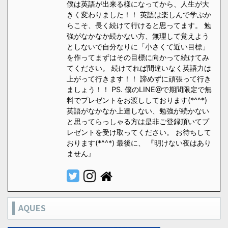
僕は英語が出来る様になってから、人生が大
きく変わりました！！ 英語は楽しんで学ぶか
らこそ、長く続けて行けると思ってます。 勉
強がなかなか続かない方、無理して覚えよう
としないで自分なりに「小さくて近い目標」
を作ってまずはその目標に向かって続けてみ
てください。 続けてれば間違いなく英語力は
上がって行きます！！ 諦めずに頑張って行き
ましょう！！ PS. 僕のLINE@で期間限定で無
料でプレゼントをお渡ししております(*^^*)
英語がなかなか上達しない、勉強が続かない
と思ってらっしゃる方は是非ご登録頂いてプ
レゼントを受け取ってください。 お待ちして
おります(*^^*) 最後に、 『明けない夜はあり
ません』
AQUES