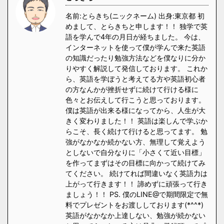
名前:とらきち(ニックネーム) 出身:東京都 初
めまして、とらきちと申します！！ 独学で英
語を学んで4年の月日が経ちました。 今は、
インターネットを使って僕が学んで来た英語
の知識だったり勉強方法などを僕なりに分か
りやすく解説して発信しております。 これか
ら、英語を学ぼうと考えてる方や英語初心者
の方なんかが挫折せずに続けて行ける様に
色々とお伝えして行こうと思っております。
僕は英語が出来る様になってから、人生が大
きく変わりました！！ 英語は楽しんで学ぶか
らこそ、長く続けて行けると思ってます。 勉
強がなかなか続かない方、無理して覚えよう
としないで自分なりに「小さくて近い目標」
を作ってまずはその目標に向かって続けてみ
てください。 続けてれば間違いなく英語力は
上がって行きます！！ 諦めずに頑張って行き
ましょう！！ PS. 僕のLINE@で期間限定で無
料でプレゼントをお渡ししております(*^^*)
英語がなかなか上達しない、勉強が続かない