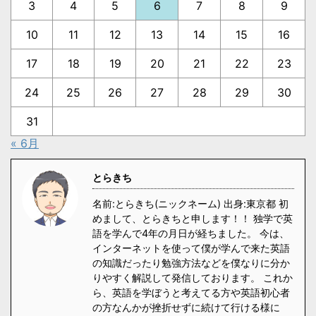
3
4
5
6
7
8
9
10
11
12
13
14
15
16
17
18
19
20
21
22
23
24
25
26
27
28
29
30
31
« 6月
とらきち
名前:とらきち(ニックネーム) 出身:東京都 初
めまして、とらきちと申します！！ 独学で英
語を学んで4年の月日が経ちました。 今は、
インターネットを使って僕が学んで来た英語
の知識だったり勉強方法などを僕なりに分か
りやすく解説して発信しております。 これか
ら、英語を学ぼうと考えてる方や英語初心者
の方なんかが挫折せずに続けて行ける様に