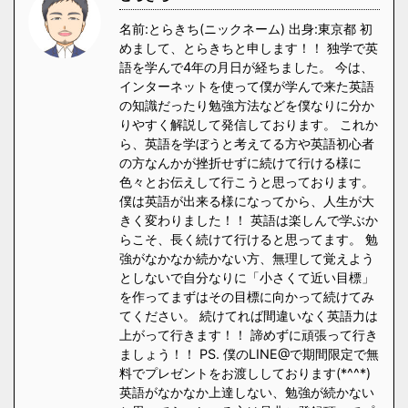
名前:とらきち(ニックネーム) 出身:東京都 初
めまして、とらきちと申します！！ 独学で英
語を学んで4年の月日が経ちました。 今は、
インターネットを使って僕が学んで来た英語
の知識だったり勉強方法などを僕なりに分か
りやすく解説して発信しております。 これか
ら、英語を学ぼうと考えてる方や英語初心者
の方なんかが挫折せずに続けて行ける様に
色々とお伝えして行こうと思っております。
僕は英語が出来る様になってから、人生が大
きく変わりました！！ 英語は楽しんで学ぶか
らこそ、長く続けて行けると思ってます。 勉
強がなかなか続かない方、無理して覚えよう
としないで自分なりに「小さくて近い目標」
を作ってまずはその目標に向かって続けてみ
てください。 続けてれば間違いなく英語力は
上がって行きます！！ 諦めずに頑張って行き
ましょう！！ PS. 僕のLINE@で期間限定で無
料でプレゼントをお渡ししております(*^^*)
英語がなかなか上達しない、勉強が続かない