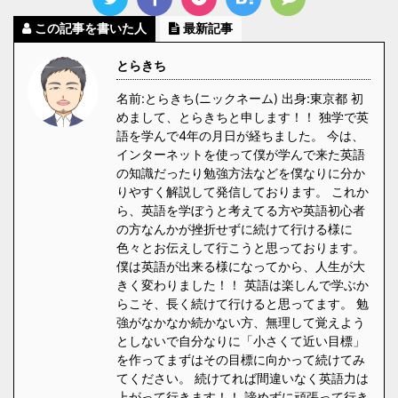
この記事を書いた人
最新記事
とらきち
名前:とらきち(ニックネーム) 出身:東京都 初
めまして、とらきちと申します！！ 独学で英
語を学んで4年の月日が経ちました。 今は、
インターネットを使って僕が学んで来た英語
の知識だったり勉強方法などを僕なりに分か
りやすく解説して発信しております。 これか
ら、英語を学ぼうと考えてる方や英語初心者
の方なんかが挫折せずに続けて行ける様に
色々とお伝えして行こうと思っております。
僕は英語が出来る様になってから、人生が大
きく変わりました！！ 英語は楽しんで学ぶか
らこそ、長く続けて行けると思ってます。 勉
強がなかなか続かない方、無理して覚えよう
としないで自分なりに「小さくて近い目標」
を作ってまずはその目標に向かって続けてみ
てください。 続けてれば間違いなく英語力は
上がって行きます！！ 諦めずに頑張って行き