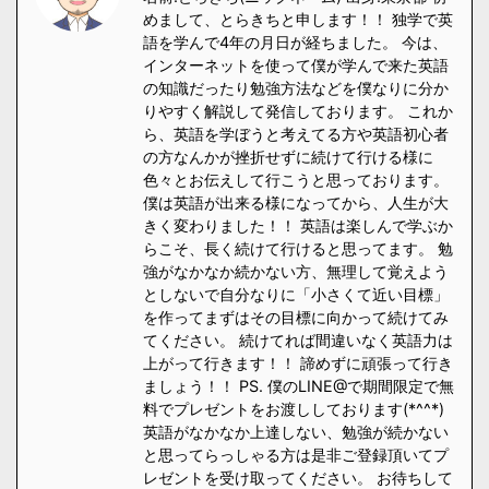
めまして、とらきちと申します！！ 独学で英
語を学んで4年の月日が経ちました。 今は、
インターネットを使って僕が学んで来た英語
の知識だったり勉強方法などを僕なりに分か
りやすく解説して発信しております。 これか
ら、英語を学ぼうと考えてる方や英語初心者
の方なんかが挫折せずに続けて行ける様に
色々とお伝えして行こうと思っております。
僕は英語が出来る様になってから、人生が大
きく変わりました！！ 英語は楽しんで学ぶか
らこそ、長く続けて行けると思ってます。 勉
強がなかなか続かない方、無理して覚えよう
としないで自分なりに「小さくて近い目標」
を作ってまずはその目標に向かって続けてみ
てください。 続けてれば間違いなく英語力は
上がって行きます！！ 諦めずに頑張って行き
ましょう！！ PS. 僕のLINE@で期間限定で無
料でプレゼントをお渡ししております(*^^*)
英語がなかなか上達しない、勉強が続かない
と思ってらっしゃる方は是非ご登録頂いてプ
レゼントを受け取ってください。 お待ちして