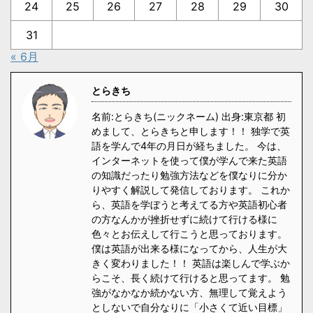
24
25
26
27
28
29
30
31
« 6月
とらきち
名前:とらきち(ニックネーム) 出身:東京都 初
めまして、とらきちと申します！！ 独学で英
語を学んで4年の月日が経ちました。 今は、
インターネットを使って僕が学んで来た英語
の知識だったり勉強方法などを僕なりに分か
りやすく解説して発信しております。 これか
ら、英語を学ぼうと考えてる方や英語初心者
の方なんかが挫折せずに続けて行ける様に
色々とお伝えして行こうと思っております。
僕は英語が出来る様になってから、人生が大
きく変わりました！！ 英語は楽しんで学ぶか
らこそ、長く続けて行けると思ってます。 勉
強がなかなか続かない方、無理して覚えよう
としないで自分なりに「小さくて近い目標」