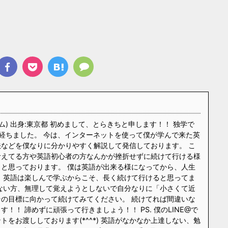
ム) 出身:東京都 初めまして、とらきちと申します！！ 独学で
経ちました。 今は、インターネットを使って僕が学んで来た英
などを僕なりに分かりやすく解説して発信しております。 こ
考えてる方や英語初心者の方なんかが挫折せずに続けて行ける様
と思っております。 僕は英語が出来る様になってから、人生
 英語は楽しんで学ぶからこそ、長く続けて行けると思ってま
ない方、無理して覚えようとしないで自分なりに「小さくて近
の目標に向かって続けてみてください。 続けてれば間違いな
！！ 諦めずに頑張って行きましょう！！ PS. 僕のLINE@で
をお渡ししております(*^^*) 英語がなかなか上達しない、勉