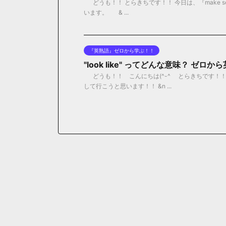
どうも！！ とらきちです！！ 今日は、『make 
います。 & ...
『英熟語』ゼロから学ぶ！！
"look like" ってどんな意味？ ゼロ
どうも！！ こんにちは(^-^ゞ とらきちです！！ 今日
して行こうと思います！！ &n ...