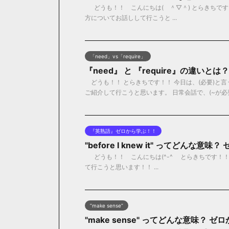
どうも！！ こんにちは( ＾▽＾) とらきちです！！ 今
方についてお話しして行こうと ...
「need」vs「require」
『need』 と 『require』の違い
どうも！！ とらきちです！！ 今日は、(必要)と言う意
ご紹介して行こうと思います。 日常会話で、(~が必要)
『英熟語』ゼロから学ぶ！！
"before I knew it" ってどんな
どうも！！ こんにちは(^-^ゞ とらきちです！！ 今日は
て行こうと思います！！ ...
”make sense”
"make sense" ってどんな意味？ 