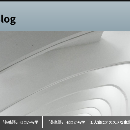
『英熟語』ゼロから学
『英単語』 ゼロから学
１人旅にオススメな東