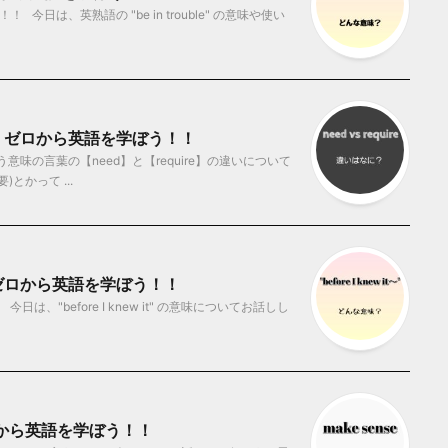
日は、英熟語の "be in trouble" の意味や使い
とは？ ゼロから英語を学ぼう！！
味の言葉の【need】と【require】の違いについて
とかって ...
意味？ ゼロから英語を学ぼう！！
、"before I knew it" の意味についてお話しし
ゼロから英語を学ぼう！！