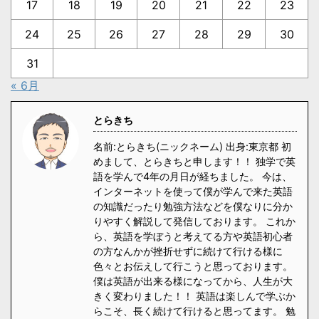
17
18
19
20
21
22
23
24
25
26
27
28
29
30
31
« 6月
とらきち
名前:とらきち(ニックネーム) 出身:東京都 初
めまして、とらきちと申します！！ 独学で英
語を学んで4年の月日が経ちました。 今は、
インターネットを使って僕が学んで来た英語
の知識だったり勉強方法などを僕なりに分か
りやすく解説して発信しております。 これか
ら、英語を学ぼうと考えてる方や英語初心者
の方なんかが挫折せずに続けて行ける様に
色々とお伝えして行こうと思っております。
僕は英語が出来る様になってから、人生が大
きく変わりました！！ 英語は楽しんで学ぶか
らこそ、長く続けて行けると思ってます。 勉