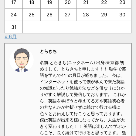
17
18
19
20
21
22
23
24
25
26
27
28
29
30
31
« 6月
とらきち
名前:とらきち(ニックネーム) 出身:東京都 初
めまして、とらきちと申します！！ 独学で英
語を学んで4年の月日が経ちました。 今は、
インターネットを使って僕が学んで来た英語
の知識だったり勉強方法などを僕なりに分か
りやすく解説して発信しております。 これか
ら、英語を学ぼうと考えてる方や英語初心者
の方なんかが挫折せずに続けて行ける様に
色々とお伝えして行こうと思っております。
僕は英語が出来る様になってから、人生が大
きく変わりました！！ 英語は楽しんで学ぶか
らこそ、長く続けて行けると思ってます。 勉