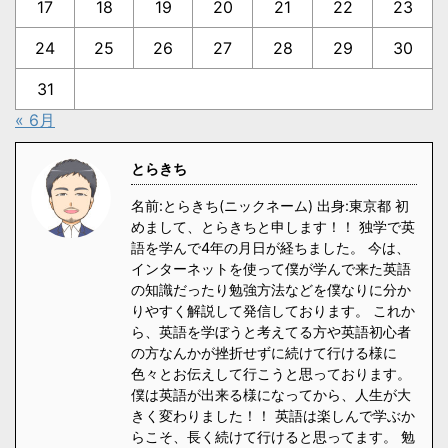
17
18
19
20
21
22
23
24
25
26
27
28
29
30
31
« 6月
とらきち
名前:とらきち(ニックネーム) 出身:東京都 初
めまして、とらきちと申します！！ 独学で英
語を学んで4年の月日が経ちました。 今は、
インターネットを使って僕が学んで来た英語
の知識だったり勉強方法などを僕なりに分か
りやすく解説して発信しております。 これか
ら、英語を学ぼうと考えてる方や英語初心者
の方なんかが挫折せずに続けて行ける様に
色々とお伝えして行こうと思っております。
僕は英語が出来る様になってから、人生が大
きく変わりました！！ 英語は楽しんで学ぶか
らこそ、長く続けて行けると思ってます。 勉