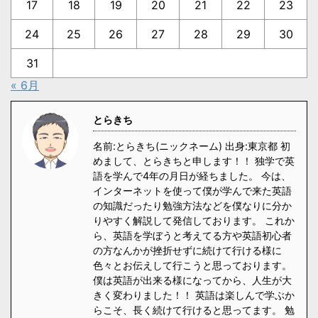
17
18
19
20
21
22
23
24
25
26
27
28
29
30
31
« 6月
とらきち
名前:とらきち(ニックネーム) 出身:東京都 初
めまして、とらきちと申します！！ 独学で英
語を学んで4年の月日が経ちました。 今は、
インターネットを使って僕が学んで来た英語
の知識だったり勉強方法などを僕なりに分か
りやすく解説して発信しております。 これか
ら、英語を学ぼうと考えてる方や英語初心者
の方なんかが挫折せずに続けて行ける様に
色々とお伝えして行こうと思っております。
僕は英語が出来る様になってから、人生が大
きく変わりました！！ 英語は楽しんで学ぶか
らこそ、長く続けて行けると思ってます。 勉