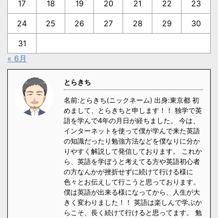
17
18
19
20
21
22
23
24
25
26
27
28
29
30
31
« 6月
とらきち
名前:とらきち(ニックネーム) 出身:東京都 初
めまして、とらきちと申します！！ 独学で英
語を学んで4年の月日が経ちました。 今は、
インターネットを使って僕が学んで来た英語
の知識だったり勉強方法などを僕なりに分か
りやすく解説して発信しております。 これか
ら、英語を学ぼうと考えてる方や英語初心者
の方なんかが挫折せずに続けて行ける様に
色々とお伝えして行こうと思っております。
僕は英語が出来る様になってから、人生が大
きく変わりました！！ 英語は楽しんで学ぶか
らこそ、長く続けて行けると思ってます。 勉