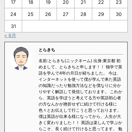
17
18
19
20
21
22
23
24
25
26
27
28
29
30
31
« 6月
とらきち
名前:とらきち(ニックネーム) 出身:東京都 初
めまして、とらきちと申します！！ 独学で英
語を学んで4年の月日が経ちました。 今は、
インターネットを使って僕が学んで来た英語
の知識だったり勉強方法などを僕なりに分か
りやすく解説して発信しております。 これか
ら、英語を学ぼうと考えてる方や英語初心者
の方なんかが挫折せずに続けて行ける様に
色々とお伝えして行こうと思っております。
僕は英語が出来る様になってから、人生が大
きく変わりました！！ 英語は楽しんで学ぶか
らこそ、長く続けて行けると思ってます。 勉