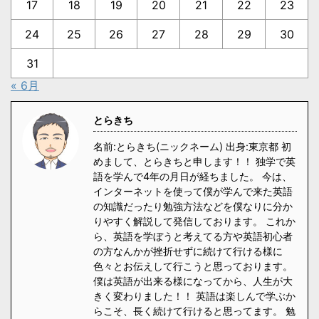
17
18
19
20
21
22
23
24
25
26
27
28
29
30
31
« 6月
とらきち
名前:とらきち(ニックネーム) 出身:東京都 初
めまして、とらきちと申します！！ 独学で英
語を学んで4年の月日が経ちました。 今は、
インターネットを使って僕が学んで来た英語
の知識だったり勉強方法などを僕なりに分か
りやすく解説して発信しております。 これか
ら、英語を学ぼうと考えてる方や英語初心者
の方なんかが挫折せずに続けて行ける様に
色々とお伝えして行こうと思っております。
僕は英語が出来る様になってから、人生が大
きく変わりました！！ 英語は楽しんで学ぶか
らこそ、長く続けて行けると思ってます。 勉