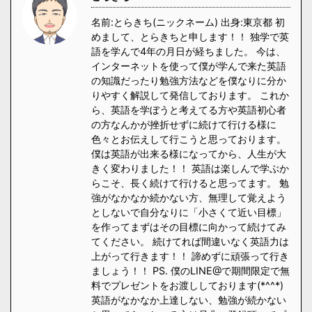
名前:とらきち(ニックネーム) 出身:東京都 初
めまして、とらきちと申します！！ 独学で英
語を学んで4年の月日が経ちました。 今は、
インターネットを使って僕が学んで来た英語
の知識だったり勉強方法などを僕なりに分か
りやすく解説して発信しております。 これか
ら、英語を学ぼうと考えてる方や英語初心者
の方なんかが挫折せずに続けて行ける様に
色々とお伝えして行こうと思っております。
僕は英語が出来る様になってから、人生が大
きく変わりました！！ 英語は楽しんで学ぶか
らこそ、長く続けて行けると思ってます。 勉
強がなかなか続かない方、無理して覚えよう
としないで自分なりに「小さくて近い目標」
を作ってまずはその目標に向かって続けてみ
てください。 続けてれば間違いなく英語力は
上がって行きます！！ 諦めずに頑張って行き
ましょう！！ PS. 僕のLINE@で期間限定で無
料でプレゼントをお渡ししております(*^^*)
英語がなかなか上達しない、勉強が続かない