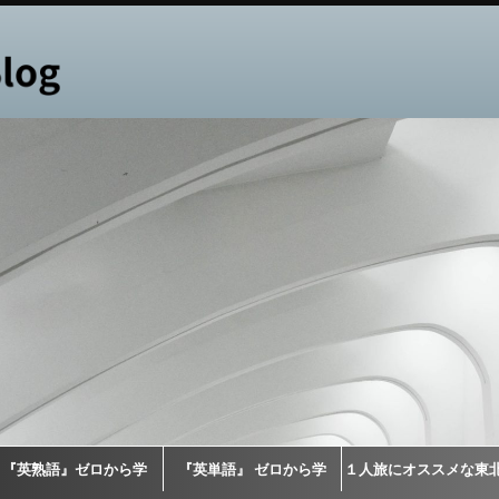
『英熟語』ゼロから学
『英単語』 ゼロから学
１人旅にオススメな東