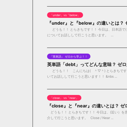
「under」vs「below」
『under』と『below』の違いとは
どうも！！ とらきちです！！ 今日は、日本語で(～の
についてお話しして行こうと思います。 ...
『英単語』 ゼロから学ぶ！！
英単語「debt」ってどんな意味？ ゼ
どうも！！ こんにちは( ＾▽＾) とらきちです
いてお話しして行こうと思います！！ &nbs ...
「close」 vs「near」
『close』と『near』の違いとは？
どうも！！ とらきちです！！ 今日は、(近い）を意味
介して行こうと思います。 Close / Near ...