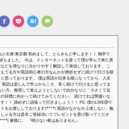
ム) 出身:東京都 初めまして、とらきちと申します！！ 独学で
経ちました。 今は、インターネットを使って僕が学んで来た英
などを僕なりに分かりやすく解説して発信しております。 こ
考えてる方や英語初心者の方なんかが挫折せずに続けて行ける様
と思っております。 僕は英語が出来る様になってから、人生
 英語は楽しんで学ぶからこそ、長く続けて行けると思ってま
ない方、無理して覚えようとしないで自分なりに「小さくて近
の目標に向かって続けてみてください。 続けてれば間違いな
！！ 諦めずに頑張って行きましょう！！ PS. 僕のLINE@で
をお渡ししております(*^^*) 英語がなかなか上達しない、勉
っしゃる方は是非ご登録頂いてプレゼントを受け取ってくださ
*^^*) 最後に、 『明けない夜はありません』