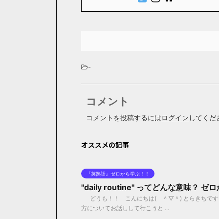
-
コメント
コメントを投稿するには
ログイン
してくだ
オススメの記事
『英熟語』ゼロから学ぶ！！
"daily routine" ってどんな意味
どうも！！ こんにちは( ＾▽＾) とらきちです！！ 今
方についてお話しして行こうと ...