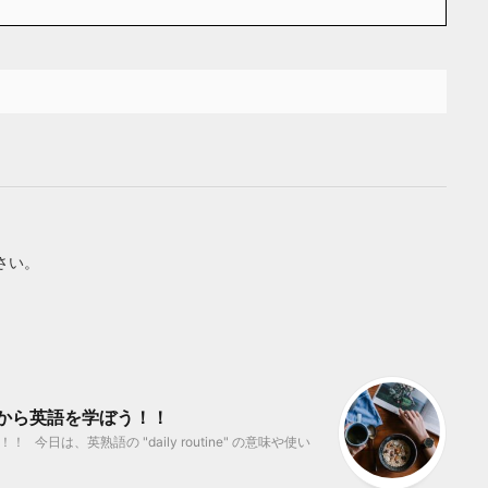
さい。
？ ゼロから英語を学ぼう！！
日は、英熟語の "daily routine" の意味や使い