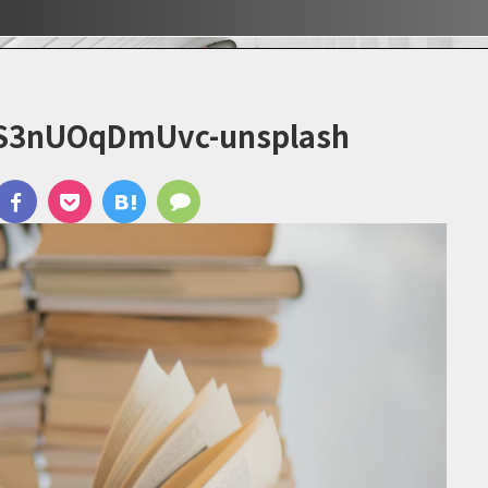
ぶ！！
ぶ！！
宿
b-S3nUOqDmUvc-unsplash