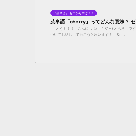
『英単語』 ゼロから学ぶ！！
英単語「cherry」ってどんな意味？
どうも！！ こんにちは( ＾▽＾) とらきちです！
ついてお話しして行こうと思います！！ &n ...