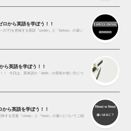
？ ゼロから英語を学ぼう！！
下)を意味する英語『under』と『below』の違い
ロから英語を学ぼう！！
！！ 今日は、英単語の「debt」の意味や使い方につ
 ゼロから英語を学ぼう！！
する言葉『close』と『near』の違いについてご紹