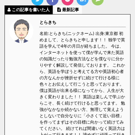
この記事を書いた人
最新記事
とらきち
名前:とらきち(ニックネーム) 出身:東京都 初
めまして、とらきちと申します！！ 独学で英
語を学んで4年の月日が経ちました。 今は、
インターネットを使って僕が学んで来た英語
の知識だったり勉強方法などを僕なりに分か
りやすく解説して発信しております。 これか
ら、英語を学ぼうと考えてる方や英語初心者
の方なんかが挫折せずに続けて行ける様に
色々とお伝えして行こうと思っております。
僕は英語が出来る様になってから、人生が大
きく変わりました！！ 英語は楽しんで学ぶか
らこそ、長く続けて行けると思ってます。 勉
強がなかなか続かない方、無理して覚えよう
としないで自分なりに「小さくて近い目標」
を作ってまずはその目標に向かって続けてみ
てください。 続けてれば間違いなく英語力は
上がって行きます！！ 諦めずに頑張って行き