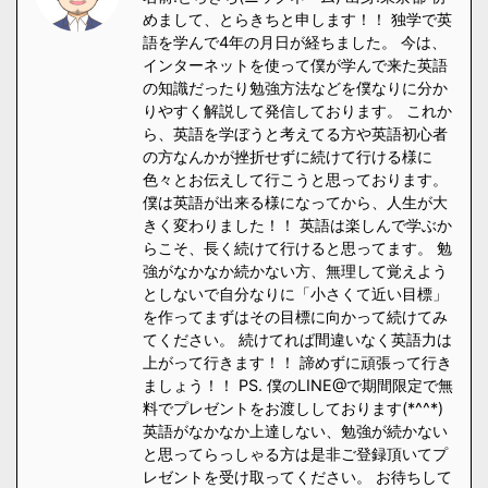
めまして、とらきちと申します！！ 独学で英
語を学んで4年の月日が経ちました。 今は、
インターネットを使って僕が学んで来た英語
の知識だったり勉強方法などを僕なりに分か
りやすく解説して発信しております。 これか
ら、英語を学ぼうと考えてる方や英語初心者
の方なんかが挫折せずに続けて行ける様に
色々とお伝えして行こうと思っております。
僕は英語が出来る様になってから、人生が大
きく変わりました！！ 英語は楽しんで学ぶか
らこそ、長く続けて行けると思ってます。 勉
強がなかなか続かない方、無理して覚えよう
としないで自分なりに「小さくて近い目標」
を作ってまずはその目標に向かって続けてみ
てください。 続けてれば間違いなく英語力は
上がって行きます！！ 諦めずに頑張って行き
ましょう！！ PS. 僕のLINE@で期間限定で無
料でプレゼントをお渡ししております(*^^*)
英語がなかなか上達しない、勉強が続かない
と思ってらっしゃる方は是非ご登録頂いてプ
レゼントを受け取ってください。 お待ちして