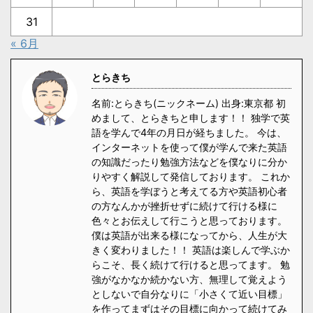
31
« 6月
とらきち
名前:とらきち(ニックネーム) 出身:東京都 初
めまして、とらきちと申します！！ 独学で英
語を学んで4年の月日が経ちました。 今は、
インターネットを使って僕が学んで来た英語
の知識だったり勉強方法などを僕なりに分か
りやすく解説して発信しております。 これか
ら、英語を学ぼうと考えてる方や英語初心者
の方なんかが挫折せずに続けて行ける様に
色々とお伝えして行こうと思っております。
僕は英語が出来る様になってから、人生が大
きく変わりました！！ 英語は楽しんで学ぶか
らこそ、長く続けて行けると思ってます。 勉
強がなかなか続かない方、無理して覚えよう
としないで自分なりに「小さくて近い目標」
を作ってまずはその目標に向かって続けてみ