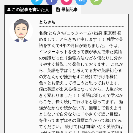
この記事を書いた人
最新記事
とらきち
名前:とらきち(ニックネーム) 出身:東京都 初
めまして、とらきちと申します！！ 独学で英
語を学んで4年の月日が経ちました。 今は、
インターネットを使って僕が学んで来た英語
の知識だったり勉強方法などを僕なりに分か
りやすく解説して発信しております。 これか
ら、英語を学ぼうと考えてる方や英語初心者
の方なんかが挫折せずに続けて行ける様に
色々とお伝えして行こうと思っております。
僕は英語が出来る様になってから、人生が大
きく変わりました！！ 英語は楽しんで学ぶか
らこそ、長く続けて行けると思ってます。 勉
強がなかなか続かない方、無理して覚えよう
としないで自分なりに「小さくて近い目標」
を作ってまずはその目標に向かって続けてみ
てください。 続けてれば間違いなく英語力は
上がって行きます！！ 諦めずに頑張って行き