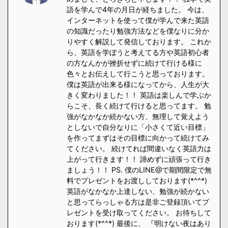
語を学んで4年の月日が経ちました。 今は、
インターネットを使って僕が学んで来た英語
の知識だったり勉強方法などを僕なりに分か
りやすく解説して発信しております。 これか
ら、英語を学ぼうと考えてる方や英語初心者
の方なんかが挫折せずに続けて行ける様に
色々とお伝えして行こうと思っております。
僕は英語が出来る様になってから、人生が大
きく変わりました！！ 英語は楽しんで学ぶか
らこそ、長く続けて行けると思ってます。 勉
強がなかなか続かない方、無理して覚えよう
としないで自分なりに「小さくて近い目標」
を作ってまずはその目標に向かって続けてみ
てください。 続けてれば間違いなく英語力は
上がって行きます！！ 諦めずに頑張って行き
ましょう！！ PS. 僕のLINE@で期間限定で無
料でプレゼントをお渡ししております(*^^*)
英語がなかなか上達しない、勉強が続かない
と思ってらっしゃる方は是非ご登録頂いてプ
レゼントを受け取ってください。 お待ちして
おります(*^^*) 最後に、 『明けない夜はあり