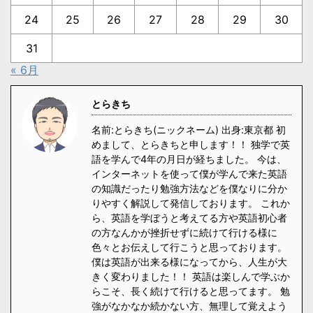
24
25
26
27
28
29
30
31
« 6月
とらきち
名前:とらきち(ニックネーム) 出身:東京都 初
めまして、とらきちと申します！！ 独学で英
語を学んで4年の月日が経ちました。 今は、
インターネットを使って僕が学んで来た英語
の知識だったり勉強方法などを僕なりに分か
りやすく解説して発信しております。 これか
ら、英語を学ぼうと考えてる方や英語初心者
の方なんかが挫折せずに続けて行ける様に
色々とお伝えして行こうと思っております。
僕は英語が出来る様になってから、人生が大
きく変わりました！！ 英語は楽しんで学ぶか
らこそ、長く続けて行けると思ってます。 勉
強がなかなか続かない方、無理して覚えよう