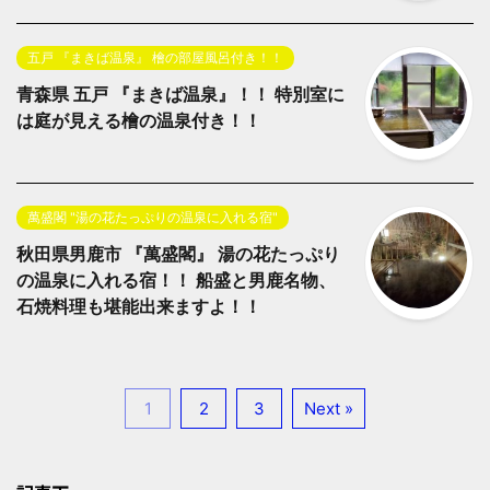
五戸 『まきば温泉』 檜の部屋風呂付き！！
青森県 五戸 『まきば温泉』！！ 特別室に
は庭が見える檜の温泉付き！！
萬盛閣 "湯の花たっぷりの温泉に入れる宿"
秋田県男鹿市 『萬盛閣』 湯の花たっぷり
の温泉に入れる宿！！ 船盛と男鹿名物、
石焼料理も堪能出来ますよ！！
1
2
3
Next »