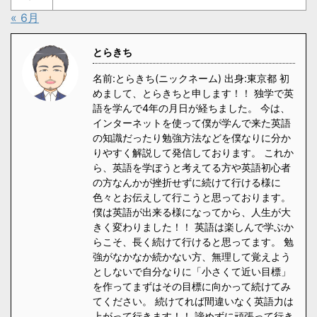
« 6月
とらきち
名前:とらきち(ニックネーム) 出身:東京都 初
めまして、とらきちと申します！！ 独学で英
語を学んで4年の月日が経ちました。 今は、
インターネットを使って僕が学んで来た英語
の知識だったり勉強方法などを僕なりに分か
りやすく解説して発信しております。 これか
ら、英語を学ぼうと考えてる方や英語初心者
の方なんかが挫折せずに続けて行ける様に
色々とお伝えして行こうと思っております。
僕は英語が出来る様になってから、人生が大
きく変わりました！！ 英語は楽しんで学ぶか
らこそ、長く続けて行けると思ってます。 勉
強がなかなか続かない方、無理して覚えよう
としないで自分なりに「小さくて近い目標」
を作ってまずはその目標に向かって続けてみ
てください。 続けてれば間違いなく英語力は
上がって行きます！！ 諦めずに頑張って行き