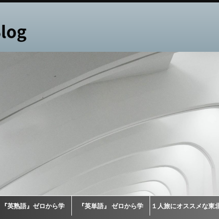
『英熟語』ゼロから学
『英単語』 ゼロから学
１人旅にオススメな東