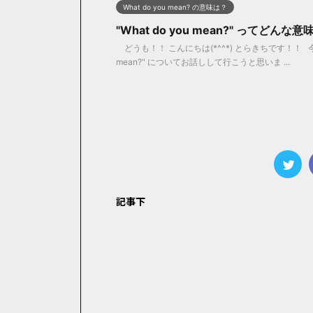
What do you mean? の意味は？
"What do you mean?" ってど
どうも！！ こんにちは(*^^*) とらきちです！！ 今
mean?" についてお話しして行こうと思いま ...
記事下