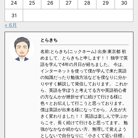
24
25
26
27
28
29
30
31
« 6月
とらきち
名前:とらきち(ニックネーム) 出身:東京都 初
めまして、とらきちと申します！！ 独学で英
語を学んで4年の月日が経ちました。 今は、
インターネットを使って僕が学んで来た英語
の知識だったり勉強方法などを僕なりに分か
りやすく解説して発信しております。 これか
ら、英語を学ぼうと考えてる方や英語初心者
の方なんかが挫折せずに続けて行ける様に
色々とお伝えして行こうと思っております。
僕は英語が出来る様になってから、人生が大
きく変わりました！！ 英語は楽しんで学ぶか
らこそ、長く続けて行けると思ってます。 勉
強がなかなか続かない方、無理して覚えよう
としないで自分なりに「小さくて近い目標」