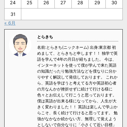
24
25
26
27
28
29
30
31
« 6月
とらきち
名前:とらきち(ニックネーム) 出身:東京都 初
めまして、とらきちと申します！！ 独学で英
語を学んで4年の月日が経ちました。 今は、
インターネットを使って僕が学んで来た英語
の知識だったり勉強方法などを僕なりに分か
りやすく解説して発信しております。 これか
ら、英語を学ぼうと考えてる方や英語初心者
の方なんかが挫折せずに続けて行ける様に
色々とお伝えして行こうと思っております。
僕は英語が出来る様になってから、人生が大
きく変わりました！！ 英語は楽しんで学ぶか
らこそ、長く続けて行けると思ってます。 勉
強がなかなか続かない方、無理して覚えよう
としないで自分なりに「小さくて近い目標」