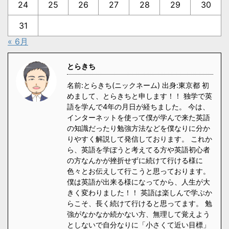
24
25
26
27
28
29
30
31
« 6月
とらきち
名前:とらきち(ニックネーム) 出身:東京都 初
めまして、とらきちと申します！！ 独学で英
語を学んで4年の月日が経ちました。 今は、
インターネットを使って僕が学んで来た英語
の知識だったり勉強方法などを僕なりに分か
りやすく解説して発信しております。 これか
ら、英語を学ぼうと考えてる方や英語初心者
の方なんかが挫折せずに続けて行ける様に
色々とお伝えして行こうと思っております。
僕は英語が出来る様になってから、人生が大
きく変わりました！！ 英語は楽しんで学ぶか
らこそ、長く続けて行けると思ってます。 勉
強がなかなか続かない方、無理して覚えよう
としないで自分なりに「小さくて近い目標」