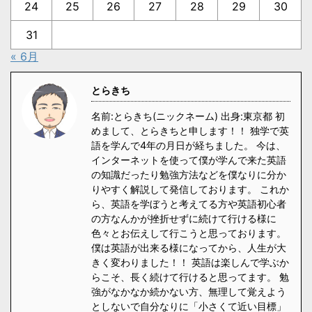
24
25
26
27
28
29
30
31
« 6月
とらきち
名前:とらきち(ニックネーム) 出身:東京都 初
めまして、とらきちと申します！！ 独学で英
語を学んで4年の月日が経ちました。 今は、
インターネットを使って僕が学んで来た英語
の知識だったり勉強方法などを僕なりに分か
りやすく解説して発信しております。 これか
ら、英語を学ぼうと考えてる方や英語初心者
の方なんかが挫折せずに続けて行ける様に
色々とお伝えして行こうと思っております。
僕は英語が出来る様になってから、人生が大
きく変わりました！！ 英語は楽しんで学ぶか
らこそ、長く続けて行けると思ってます。 勉
強がなかなか続かない方、無理して覚えよう
としないで自分なりに「小さくて近い目標」