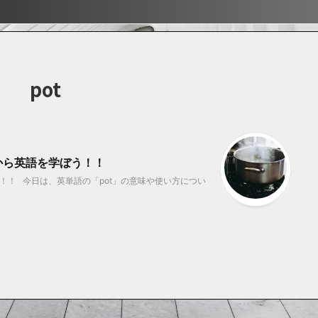
ぶ！！
ぶ！！
宿
pot
から英語を学ぼう！！
！！ 今日は、英単語の「pot」の意味や使い方につい