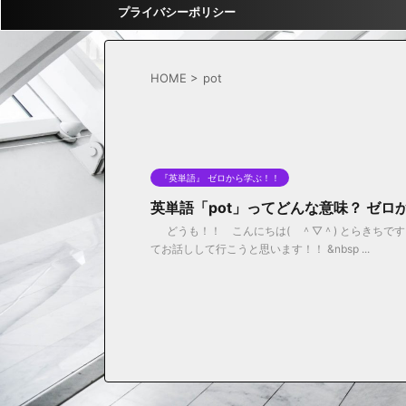
プライバシーポリシー
HOME
>
pot
『英単語』 ゼロから学ぶ！！
英単語「pot」ってどんな意味？ ゼロ
どうも！！ こんにちは( ＾▽＾) とらきちです
てお話しして行こうと思います！！ &nbsp ...