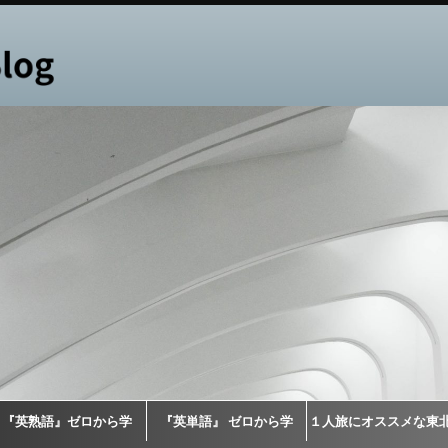
『英熟語』ゼロから学
『英単語』 ゼロから学
１人旅にオススメな東