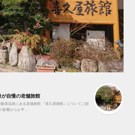
泉が自慢の老舗旅館
飯坂温泉にある老舗旅館 『喜久屋旅館』についてご紹
響からか平 ...