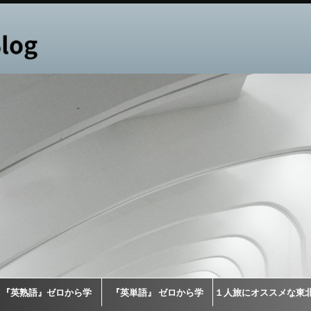
『英熟語』ゼロから学
『英単語』 ゼロから学
１人旅にオススメな東