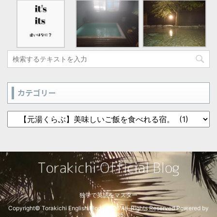
カテゴリー
独学で英語をマスター
Copyright© Torakichi English Blog , 2026 All Rights Reserved Powered by
AFFINGER5
.