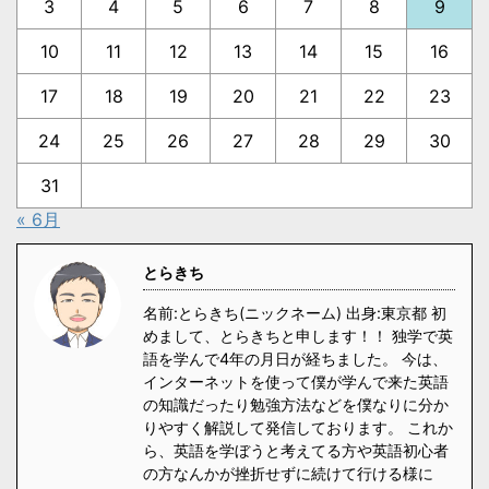
3
4
5
6
7
8
9
10
11
12
13
14
15
16
17
18
19
20
21
22
23
24
25
26
27
28
29
30
31
« 6月
とらきち
名前:とらきち(ニックネーム) 出身:東京都 初
めまして、とらきちと申します！！ 独学で英
語を学んで4年の月日が経ちました。 今は、
インターネットを使って僕が学んで来た英語
の知識だったり勉強方法などを僕なりに分か
りやすく解説して発信しております。 これか
ら、英語を学ぼうと考えてる方や英語初心者
の方なんかが挫折せずに続けて行ける様に