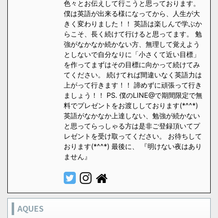
色々とお伝えして行こうと思っております。
僕は英語が出来る様になってから、人生が大
きく変わりました！！ 英語は楽しんで学ぶか
らこそ、長く続けて行けると思ってます。 勉
強がなかなか続かない方、無理して覚えよう
としないで自分なりに「小さくて近い目標」
を作ってまずはその目標に向かって続けてみ
てください。 続けてれば間違いなく英語力は
上がって行きます！！ 諦めずに頑張って行き
ましょう！！ PS. 僕のLINE@で期間限定で無
料でプレゼントをお渡ししております(*^^*)
英語がなかなか上達しない、勉強が続かない
と思ってらっしゃる方は是非ご登録頂いてプ
レゼントを受け取ってください。 お待ちして
おります(*^^*) 最後に、 『明けない夜はあり
ません』
AQUES