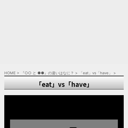
HOME
>
『○○ と ●●』の違いはなに？
>
「eat」vs「have」
>
「eat」vs「have」