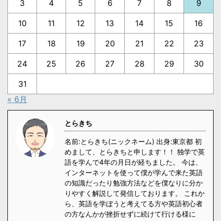
3
4
5
6
7
8
9
10
11
12
13
14
15
16
17
18
19
20
21
22
23
24
25
26
27
28
29
30
31
« 6月
とらきち
名前:とらきち(ニックネーム) 出身:東京都 初
めまして、とらきちと申します！！ 独学で英
語を学んで4年の月日が経ちました。 今は、
インターネットを使って僕が学んで来た英語
の知識だったり勉強方法などを僕なりに分か
りやすく解説して発信しております。 これか
ら、英語を学ぼうと考えてる方や英語初心者
の方なんかが挫折せずに続けて行ける様に