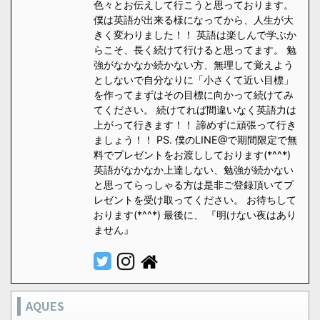
色々とお伝えして行こうと思っております。
僕は英語が出来る様になってから、人生が大
きく変わりました！！ 英語は楽しんで学ぶか
らこそ、長く続けて行けると思ってます。 勉
強がなかなか続かない方、無理して覚えよう
としないで自分なりに「小さくて近い目標」
を作ってまずはその目標に向かって続けてみ
てください。 続けてれば間違いなく英語力は
上がって行きます！！ 諦めずに頑張って行き
ましょう！！ PS. 僕のLINE@で期間限定で無
料でプレゼントをお渡ししております(*^^*)
英語がなかなか上達しない、勉強が続かない
と思ってらっしゃる方は是非ご登録頂いてプ
レゼントを受け取ってください。 お待ちして
おります(*^^*) 最後に、 『明けない夜はあり
ません』
AQUES