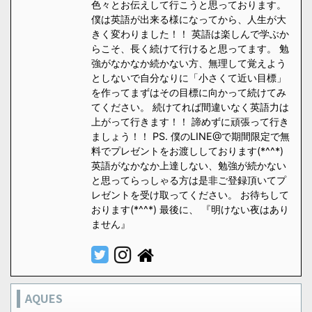
色々とお伝えして行こうと思っております。
僕は英語が出来る様になってから、人生が大
きく変わりました！！ 英語は楽しんで学ぶか
らこそ、長く続けて行けると思ってます。 勉
強がなかなか続かない方、無理して覚えよう
としないで自分なりに「小さくて近い目標」
を作ってまずはその目標に向かって続けてみ
てください。 続けてれば間違いなく英語力は
上がって行きます！！ 諦めずに頑張って行き
ましょう！！ PS. 僕のLINE@で期間限定で無
料でプレゼントをお渡ししております(*^^*)
英語がなかなか上達しない、勉強が続かない
と思ってらっしゃる方は是非ご登録頂いてプ
レゼントを受け取ってください。 お待ちして
おります(*^^*) 最後に、 『明けない夜はあり
ません』
AQUES