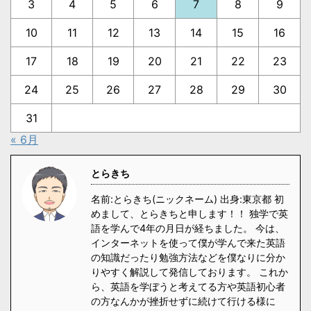
3
4
5
6
7
8
9
10
11
12
13
14
15
16
17
18
19
20
21
22
23
24
25
26
27
28
29
30
31
« 6月
とらきち
名前:とらきち(ニックネーム) 出身:東京都 初
めまして、とらきちと申します！！ 独学で英
語を学んで4年の月日が経ちました。 今は、
インターネットを使って僕が学んで来た英語
の知識だったり勉強方法などを僕なりに分か
りやすく解説して発信しております。 これか
ら、英語を学ぼうと考えてる方や英語初心者
の方なんかが挫折せずに続けて行ける様に