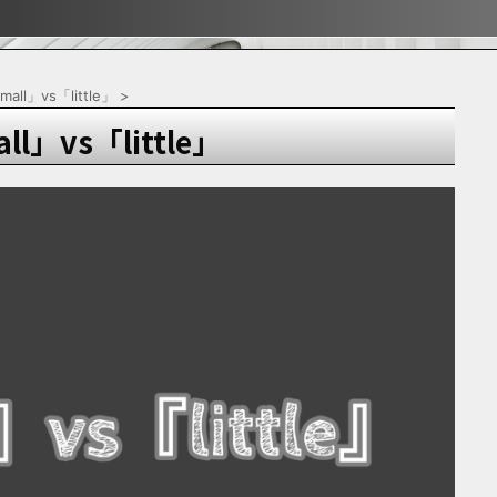
ぶ！！
ぶ！！
宿
mall」vs「little」
>
ll」vs「little」