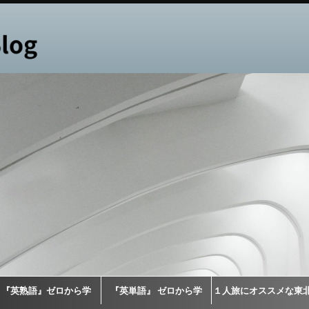
『英熟語』ゼロから学
『英単語』 ゼロから学
１人旅にオススメな東