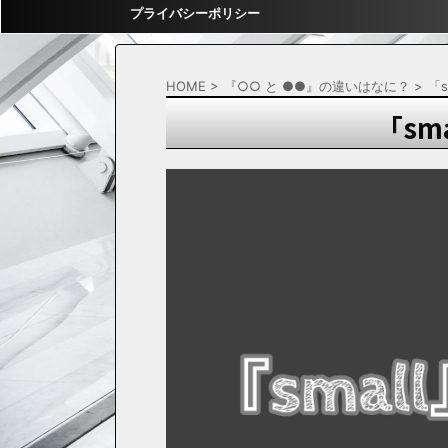
プライバシーポリシー
HOME
>
『○○ と ●●』の違いはなに？
>
「s
「sma