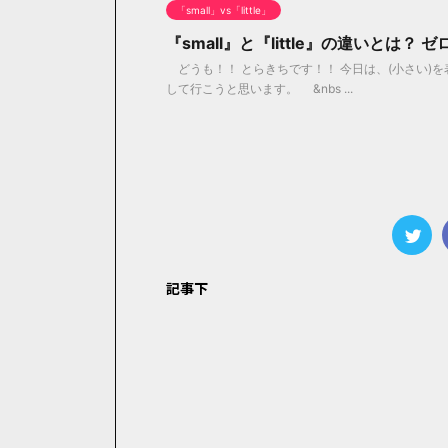
「small」vs「little」
『small』と『little』の違いとは？
どうも！！ とらきちです！！ 今日は、(小さい)を表す
して行こうと思います。 &nbs ...
記事下