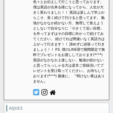
色々とお伝えして行こうと思っております。
僕は英語が出来る様になってから、人生が大
きく変わりました！！ 英語は楽しんで学ぶか
らこそ、長く続けて行けると思ってます。 勉
強がなかなか続かない方、無理して覚えよう
としないで自分なりに「小さくて近い目標」
を作ってまずはその目標に向かって続けてみ
てください。 続けてれば間違いなく英語力は
上がって行きます！！ 諦めずに頑張って行き
ましょう！！ PS. 僕のLINE@で期間限定で無
料でプレゼントをお渡ししております(*^^*)
英語がなかなか上達しない、勉強が続かない
と思ってらっしゃる方は是非ご登録頂いてプ
レゼントを受け取ってください。 お待ちして
おります(*^^*) 最後に、 『明けない夜はあり
ません』
AQUES