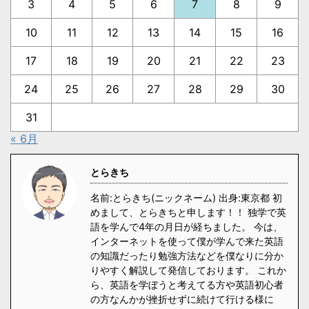
3
4
5
6
7
8
9
10
11
12
13
14
15
16
17
18
19
20
21
22
23
24
25
26
27
28
29
30
31
« 6月
とらきち
名前:とらきち(ニックネーム) 出身:東京都 初
めまして、とらきちと申します！！ 独学で英
語を学んで4年の月日が経ちました。 今は、
インターネットを使って僕が学んで来た英語
の知識だったり勉強方法などを僕なりに分か
りやすく解説して発信しております。 これか
ら、英語を学ぼうと考えてる方や英語初心者
の方なんかが挫折せずに続けて行ける様に