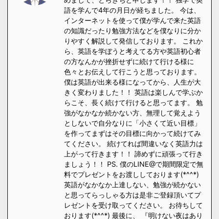
語を学んで4年の月日が経ちました。 今は、
インターネットを使って僕が学んで来た英語
の知識だったり勉強方法などを僕なりに分か
りやすく解説して発信しております。 これか
ら、英語を学ぼうと考えてる方や英語初心者
の方なんかが挫折せずに続けて行ける様に
色々とお伝えして行こうと思っております。
僕は英語が出来る様になってから、人生が大
きく変わりました！！ 英語は楽しんで学ぶか
らこそ、長く続けて行けると思ってます。 勉
強がなかなか続かない方、無理して覚えよう
としないで自分なりに「小さくて近い目標」
を作ってまずはその目標に向かって続けてみ
てください。 続けてれば間違いなく英語力は
上がって行きます！！ 諦めずに頑張って行き
ましょう！！ PS. 僕のLINE@で期間限定で無
料でプレゼントをお渡ししております(*^^*)
英語がなかなか上達しない、勉強が続かない
と思ってらっしゃる方は是非ご登録頂いてプ
レゼントを受け取ってください。 お待ちして
おります(*^^*) 最後に、 『明けない夜はあり