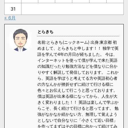
31
« 6月
とらきち
名前:とらきち(ニックネーム) 出身:東京都 初
めまして、とらきちと申します！！ 独学で英
語を学んで4年の月日が経ちました。 今は、
インターネットを使って僕が学んで来た英語
の知識だったり勉強方法などを僕なりに分か
りやすく解説して発信しております。 これか
ら、英語を学ぼうと考えてる方や英語初心者
の方なんかが挫折せずに続けて行ける様に
色々とお伝えして行こうと思っております。
僕は英語が出来る様になってから、人生が大
きく変わりました！！ 英語は楽しんで学ぶか
らこそ、長く続けて行けると思ってます。 勉
強がなかなか続かない方、無理して覚えよう
としないで自分なりに「小さくて近い目標」
を作ってまずはその目標に向かって続けてみ