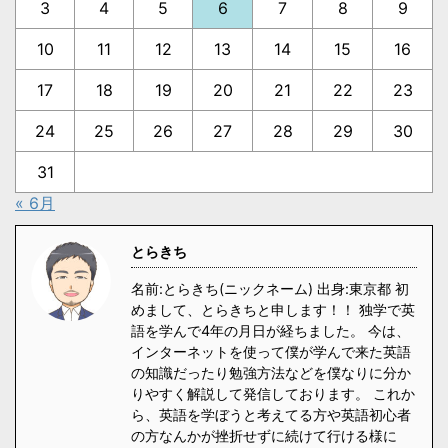
3
4
5
6
7
8
9
10
11
12
13
14
15
16
17
18
19
20
21
22
23
24
25
26
27
28
29
30
31
« 6月
とらきち
名前:とらきち(ニックネーム) 出身:東京都 初
めまして、とらきちと申します！！ 独学で英
語を学んで4年の月日が経ちました。 今は、
インターネットを使って僕が学んで来た英語
の知識だったり勉強方法などを僕なりに分か
りやすく解説して発信しております。 これか
ら、英語を学ぼうと考えてる方や英語初心者
の方なんかが挫折せずに続けて行ける様に