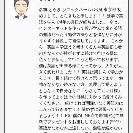
名前:とらきち(ニックネーム) 出身:東京都 初
めまして、とらきちと申します！！ 独学で英
語を学んで4年の月日が経ちました。 今は、
インターネットを使って僕が学んで来た英語
の知識だったり勉強方法などを僕なりに分か
りやすく解説して発信しております。 これか
ら、英語を学ぼうと考えてる方や英語初心者
の方なんかが挫折せずに続けて行ける様に
色々とお伝えして行こうと思っております。
僕は英語が出来る様になってから、人生が大
きく変わりました！！ 英語は楽しんで学ぶか
らこそ、長く続けて行けると思ってます。 勉
強がなかなか続かない方、無理して覚えよう
としないで自分なりに「小さくて近い目標」
を作ってまずはその目標に向かって続けてみ
てください。 続けてれば間違いなく英語力は
上がって行きます！！ 諦めずに頑張って行き
ましょう！！ PS. 僕のLINE@で期間限定で無
料でプレゼントをお渡ししております(*^^*)
英語がなかなか上達しない、勉強が続かない