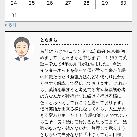
24
25
26
27
28
29
30
31
« 6月
とらきち
名前:とらきち(ニックネーム) 出身:東京都 初
めまして、とらきちと申します！！ 独学で英
語を学んで4年の月日が経ちました。 今は、
インターネットを使って僕が学んで来た英語
の知識だったり勉強方法などを僕なりに分か
りやすく解説して発信しております。 これか
ら、英語を学ぼうと考えてる方や英語初心者
の方なんかが挫折せずに続けて行ける様に
色々とお伝えして行こうと思っております。
僕は英語が出来る様になってから、人生が大
きく変わりました！！ 英語は楽しんで学ぶか
らこそ、長く続けて行けると思ってます。 勉
強がなかなか続かない方、無理して覚えよう
としないで自分なりに「小さくて近い目標」