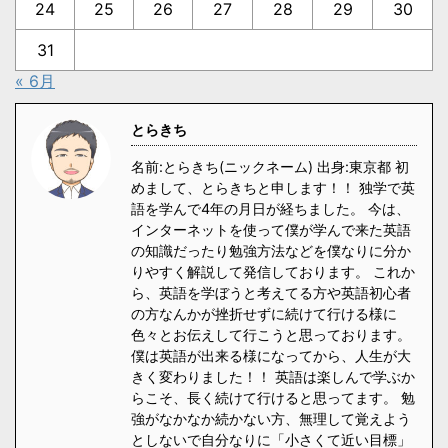
24
25
26
27
28
29
30
31
« 6月
とらきち
名前:とらきち(ニックネーム) 出身:東京都 初
めまして、とらきちと申します！！ 独学で英
語を学んで4年の月日が経ちました。 今は、
インターネットを使って僕が学んで来た英語
の知識だったり勉強方法などを僕なりに分か
りやすく解説して発信しております。 これか
ら、英語を学ぼうと考えてる方や英語初心者
の方なんかが挫折せずに続けて行ける様に
色々とお伝えして行こうと思っております。
僕は英語が出来る様になってから、人生が大
きく変わりました！！ 英語は楽しんで学ぶか
らこそ、長く続けて行けると思ってます。 勉
強がなかなか続かない方、無理して覚えよう
としないで自分なりに「小さくて近い目標」