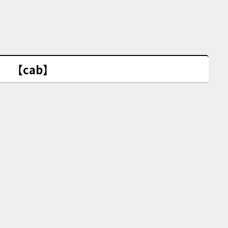
【cab】