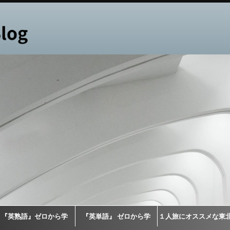
『英熟語』ゼロから学
『英単語』 ゼロから学
１人旅にオススメな東