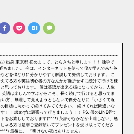
ム) 出身:東京都 初めまして、とらきちと申します！！ 独学で
経ちました。 今は、インターネットを使って僕が学んで来た英
などを僕なりに分かりやすく解説して発信しております。 こ
考えてる方や英語初心者の方なんかが挫折せずに続けて行ける様
と思っております。 僕は英語が出来る様になってから、人生
 英語は楽しんで学ぶからこそ、長く続けて行けると思ってま
ない方、無理して覚えようとしないで自分なりに「小さくて近
の目標に向かって続けてみてください。 続けてれば間違いな
！！ 諦めずに頑張って行きましょう！！ PS. 僕のLINE@で
をお渡ししております(*^^*) 英語がなかなか上達しない、勉
っしゃる方は是非ご登録頂いてプレゼントを受け取ってくださ
*^^*) 最後に、 『明けない夜はありません』