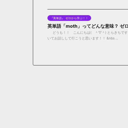
『英単語』 ゼロから学ぶ！！
英単語「moth」ってどんな意味？ ゼ
どうも！！ こんにちは( ＾▽＾) とらきちです
いてお話しして行こうと思います！！ &nbs ...