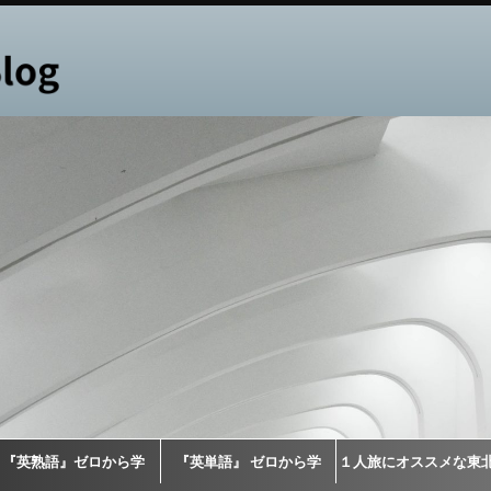
『英熟語』ゼロから学
『英単語』 ゼロから学
１人旅にオススメな東