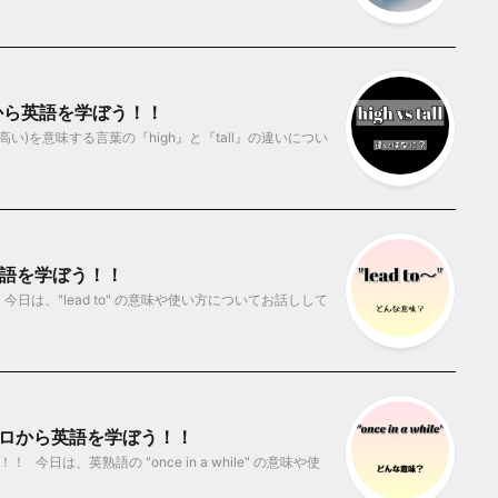
ロから英語を学ぼう！！
)を意味する言葉の『high』と『tall』の違いについ
ら英語を学ぼう！！
日は、"lead to" の意味や使い方についてお話しして
味？ ゼロから英語を学ぼう！！
は、英熟語の "once in a while" の意味や使