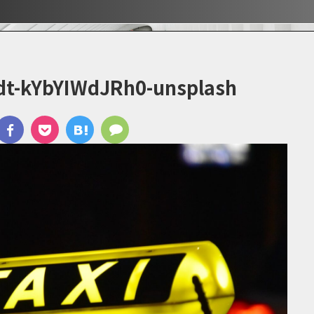
ぶ！！
ぶ！！
宿
dt-kYbYIWdJRh0-unsplash