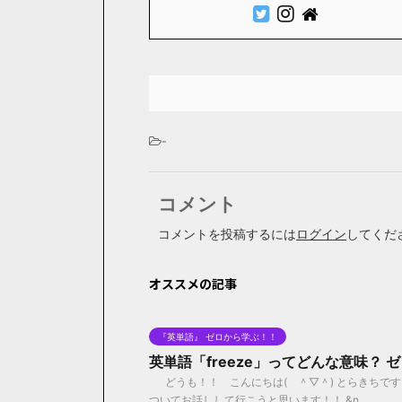
-
コメント
コメントを投稿するには
ログイン
してくだ
オススメの記事
『英単語』 ゼロから学ぶ！！
英単語「freeze」ってどんな意味？
どうも！！ こんにちは( ＾▽＾) とらきちです！
ついてお話しして行こうと思います！！ &n ...