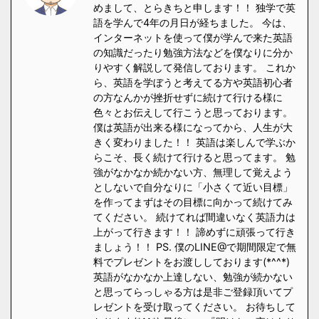
めまして、とらきちと申します！！ 独学で英
語を学んで4年の月日が経ちました。 今は、
インターネットを使って僕が学んで来た英語
の知識だったり勉強方法などを僕なりに分か
りやすく解説して発信しております。 これか
ら、英語を学ぼうと考えてる方や英語初心者
の方なんかが挫折せずに続けて行ける様に
色々とお伝えして行こうと思っております。
僕は英語が出来る様になってから、人生が大
きく変わりました！！ 英語は楽しんで学ぶか
らこそ、長く続けて行けると思ってます。 勉
強がなかなか続かない方、無理して覚えよう
としないで自分なりに「小さくて近い目標」
を作ってまずはその目標に向かって続けてみ
てください。 続けてれば間違いなく英語力は
上がって行きます！！ 諦めずに頑張って行き
ましょう！！ PS. 僕のLINE@で期間限定で無
料でプレゼントをお渡ししております(*^^*)
英語がなかなか上達しない、勉強が続かない
と思ってらっしゃる方は是非ご登録頂いてプ
レゼントを受け取ってください。 お待ちして