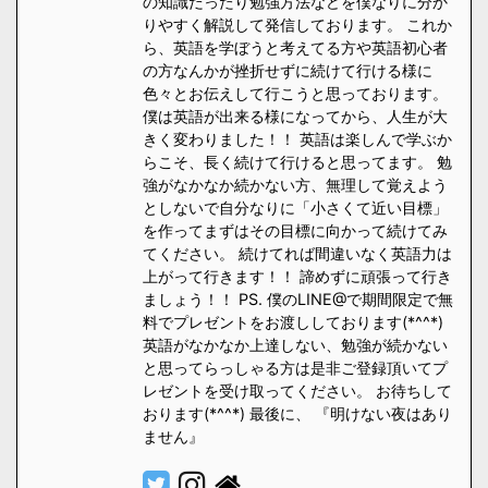
の知識だったり勉強方法などを僕なりに分か
りやすく解説して発信しております。 これか
ら、英語を学ぼうと考えてる方や英語初心者
の方なんかが挫折せずに続けて行ける様に
色々とお伝えして行こうと思っております。
僕は英語が出来る様になってから、人生が大
きく変わりました！！ 英語は楽しんで学ぶか
らこそ、長く続けて行けると思ってます。 勉
強がなかなか続かない方、無理して覚えよう
としないで自分なりに「小さくて近い目標」
を作ってまずはその目標に向かって続けてみ
てください。 続けてれば間違いなく英語力は
上がって行きます！！ 諦めずに頑張って行き
ましょう！！ PS. 僕のLINE@で期間限定で無
料でプレゼントをお渡ししております(*^^*)
英語がなかなか上達しない、勉強が続かない
と思ってらっしゃる方は是非ご登録頂いてプ
レゼントを受け取ってください。 お待ちして
おります(*^^*) 最後に、 『明けない夜はあり
ません』