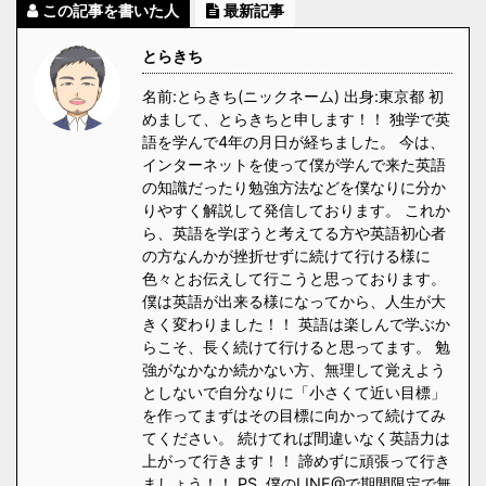
この記事を書いた人
最新記事
とらきち
名前:とらきち(ニックネーム) 出身:東京都 初
めまして、とらきちと申します！！ 独学で英
語を学んで4年の月日が経ちました。 今は、
インターネットを使って僕が学んで来た英語
の知識だったり勉強方法などを僕なりに分か
りやすく解説して発信しております。 これか
ら、英語を学ぼうと考えてる方や英語初心者
の方なんかが挫折せずに続けて行ける様に
色々とお伝えして行こうと思っております。
僕は英語が出来る様になってから、人生が大
きく変わりました！！ 英語は楽しんで学ぶか
らこそ、長く続けて行けると思ってます。 勉
強がなかなか続かない方、無理して覚えよう
としないで自分なりに「小さくて近い目標」
を作ってまずはその目標に向かって続けてみ
てください。 続けてれば間違いなく英語力は
上がって行きます！！ 諦めずに頑張って行き
ましょう！！ PS. 僕のLINE@で期間限定で無