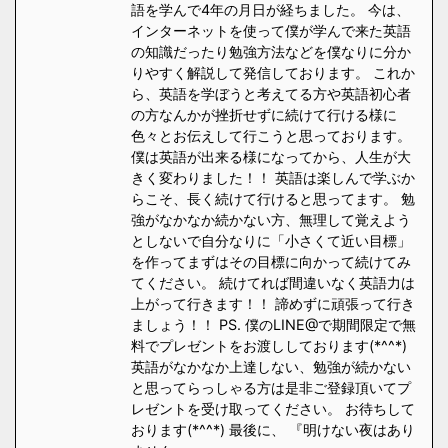
語を学んで4年の月日が経ちました。 今は、
インターネットを使って僕が学んで来た英語
の知識だったり勉強方法などを僕なりに分か
りやすく解説して発信しております。 これか
ら、英語を学ぼうと考えてる方や英語初心者
の方なんかが挫折せずに続けて行ける様に
色々とお伝えして行こうと思っております。
僕は英語が出来る様になってから、人生が大
きく変わりました！！ 英語は楽しんで学ぶか
らこそ、長く続けて行けると思ってます。 勉
強がなかなか続かない方、無理して覚えよう
としないで自分なりに「小さくて近い目標」
を作ってまずはその目標に向かって続けてみ
てください。 続けてれば間違いなく英語力は
上がって行きます！！ 諦めずに頑張って行き
ましょう！！ PS. 僕のLINE@で期間限定で無
料でプレゼントをお渡ししております(*^^*)
英語がなかなか上達しない、勉強が続かない
と思ってらっしゃる方は是非ご登録頂いてプ
レゼントを受け取ってください。 お待ちして
おります(*^^*) 最後に、 『明けない夜はあり