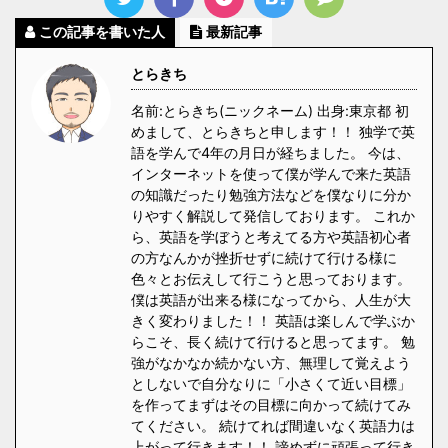
この記事を書いた人
最新記事
とらきち
名前:とらきち(ニックネーム) 出身:東京都 初
めまして、とらきちと申します！！ 独学で英
語を学んで4年の月日が経ちました。 今は、
インターネットを使って僕が学んで来た英語
の知識だったり勉強方法などを僕なりに分か
りやすく解説して発信しております。 これか
ら、英語を学ぼうと考えてる方や英語初心者
の方なんかが挫折せずに続けて行ける様に
色々とお伝えして行こうと思っております。
僕は英語が出来る様になってから、人生が大
きく変わりました！！ 英語は楽しんで学ぶか
らこそ、長く続けて行けると思ってます。 勉
強がなかなか続かない方、無理して覚えよう
としないで自分なりに「小さくて近い目標」
を作ってまずはその目標に向かって続けてみ
てください。 続けてれば間違いなく英語力は
上がって行きます！！ 諦めずに頑張って行き