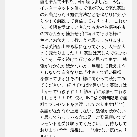
語を学んで4年の月日が経ちました。 今は、
インターネットを使って僕が学んで来た英語
の知識だったり勉強方法などを僕なりに分か
りやすく解説して発信しております。 これか
ら、英語を学ぼうと考えてる方や英語初心者
の方なんかが挫折せずに続けて行ける様に
色々とお伝えして行こうと思っております。
僕は英語が出来る様になってから、人生が大
きく変わりました！！ 英語は楽しんで学ぶか
らこそ、長く続けて行けると思ってます。 勉
強がなかなか続かない方、無理して覚えよう
としないで自分なりに「小さくて近い目標」
を作ってまずはその目標に向かって続けてみ
てください。 続けてれば間違いなく英語力は
上がって行きます！！ 諦めずに頑張って行き
ましょう！！ PS. 僕のLINE@で期間限定で無
料でプレゼントをお渡ししております(*^^*)
英語がなかなか上達しない、勉強が続かない
と思ってらっしゃる方は是非ご登録頂いてプ
レゼントを受け取ってください。 お待ちして
おります(*^^*) 最後に、 『明けない夜はあり
ません』