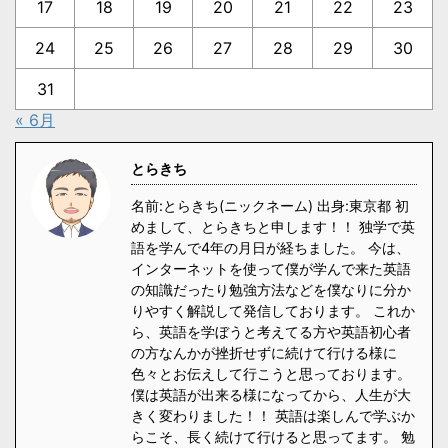
17
18
19
20
21
22
23
24
25
26
27
28
29
30
31
« 6月
とらきち
名前:とらきち(ニックネーム) 出身:東京都 初
めまして、とらきちと申します！！ 独学で英
語を学んで4年の月日が経ちました。 今は、
インターネットを使って僕が学んで来た英語
の知識だったり勉強方法などを僕なりに分か
りやすく解説して発信しております。 これか
ら、英語を学ぼうと考えてる方や英語初心者
の方なんかが挫折せずに続けて行ける様に
色々とお伝えして行こうと思っております。
僕は英語が出来る様になってから、人生が大
きく変わりました！！ 英語は楽しんで学ぶか
らこそ、長く続けて行けると思ってます。 勉