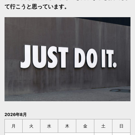
て行こうと思っています。
2026年8月
月
火
水
木
金
土
日