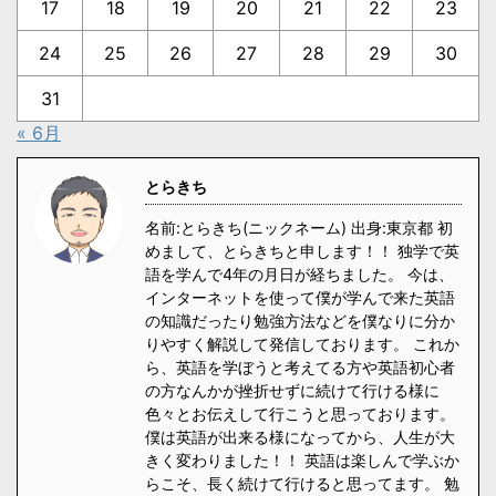
17
18
19
20
21
22
23
24
25
26
27
28
29
30
31
« 6月
とらきち
名前:とらきち(ニックネーム) 出身:東京都 初
めまして、とらきちと申します！！ 独学で英
語を学んで4年の月日が経ちました。 今は、
インターネットを使って僕が学んで来た英語
の知識だったり勉強方法などを僕なりに分か
りやすく解説して発信しております。 これか
ら、英語を学ぼうと考えてる方や英語初心者
の方なんかが挫折せずに続けて行ける様に
色々とお伝えして行こうと思っております。
僕は英語が出来る様になってから、人生が大
きく変わりました！！ 英語は楽しんで学ぶか
らこそ、長く続けて行けると思ってます。 勉