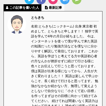
この記事を書いた人
最新記事
とらきち
名前:とらきち(ニックネーム) 出身:東京都 初
めまして、とらきちと申します！！ 独学で英
語を学んで4年の月日が経ちました。 今は、
インターネットを使って僕が学んで来た英語
の知識だったり勉強方法などを僕なりに分か
りやすく解説して発信しております。 これか
ら、英語を学ぼうと考えてる方や英語初心者
の方なんかが挫折せずに続けて行ける様に
色々とお伝えして行こうと思っております。
僕は英語が出来る様になってから、人生が大
きく変わりました！！ 英語は楽しんで学ぶか
らこそ、長く続けて行けると思ってます。 勉
強がなかなか続かない方、無理して覚えよう
としないで自分なりに「小さくて近い目標」
を作ってまずはその目標に向かって続けてみ
てください。 続けてれば間違いなく英語力は
上がって行きます！！ 諦めずに頑張って行き