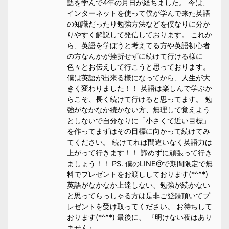
語を学んで4年の月日が経ちました。 今は、
インターネットを使って僕が学んで来た英語
の知識だったり勉強方法などを僕なりに分か
りやすく解説して発信しております。 これか
ら、英語を学ぼうと考えてる方や英語初心者
の方なんかが挫折せずに続けて行ける様に
色々とお伝えして行こうと思っております。
僕は英語が出来る様になってから、人生が大
きく変わりました！！ 英語は楽しんで学ぶか
らこそ、長く続けて行けると思ってます。 勉
強がなかなか続かない方、無理して覚えよう
としないで自分なりに「小さくて近い目標」
を作ってまずはその目標に向かって続けてみ
てください。 続けてれば間違いなく英語力は
上がって行きます！！ 諦めずに頑張って行き
ましょう！！ PS. 僕のLINE@で期間限定で無
料でプレゼントをお渡ししております(*^^*)
英語がなかなか上達しない、勉強が続かない
と思ってらっしゃる方は是非ご登録頂いてプ
レゼントを受け取ってください。 お待ちして
おります(*^^*) 最後に、 『明けない夜はあり
ません』