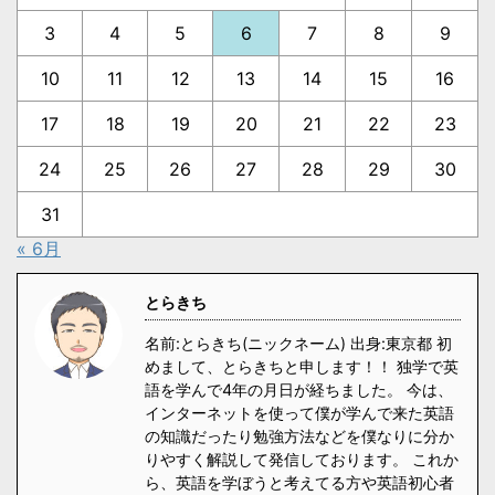
3
4
5
6
7
8
9
10
11
12
13
14
15
16
17
18
19
20
21
22
23
24
25
26
27
28
29
30
31
« 6月
とらきち
名前:とらきち(ニックネーム) 出身:東京都 初
めまして、とらきちと申します！！ 独学で英
語を学んで4年の月日が経ちました。 今は、
インターネットを使って僕が学んで来た英語
の知識だったり勉強方法などを僕なりに分か
りやすく解説して発信しております。 これか
ら、英語を学ぼうと考えてる方や英語初心者