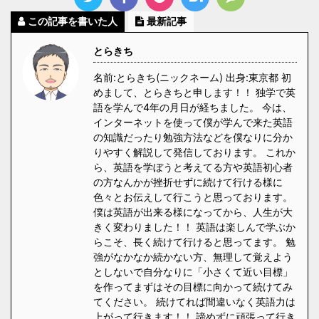
この記事を書いた人
最新記事
とらきち
名前:とらきち(ニックネーム) 出身:東京都 初
めまして、とらきちと申します！！ 独学で英
語を学んで4年の月日が経ちました。 今は、
インターネットを使って僕が学んで来た英語
の知識だったり勉強方法などを僕なりに分か
りやすく解説して発信しております。 これか
ら、英語を学ぼうと考えてる方や英語初心者
の方なんかが挫折せずに続けて行ける様に
色々とお伝えして行こうと思っております。
僕は英語が出来る様になってから、人生が大
きく変わりました！！ 英語は楽しんで学ぶか
らこそ、長く続けて行けると思ってます。 勉
強がなかなか続かない方、無理して覚えよう
としないで自分なりに「小さくて近い目標」
を作ってまずはその目標に向かって続けてみ
てください。 続けてれば間違いなく英語力は
上がって行きます！！ 諦めずに頑張って行き