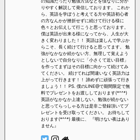
の知識だったり勉強方法などを僕なりに分か
りやすく解説して発信しております。 これか
ら、英語を学ぼうと考えてる方や英語初心者
の方なんかが挫折せずに続けて行ける様に
色々とお伝えして行こうと思っております。
僕は英語が出来る様になってから、人生が大
きく変わりました！！ 英語は楽しんで学ぶか
らこそ、長く続けて行けると思ってます。 勉
強がなかなか続かない方、無理して覚えよう
としないで自分なりに「小さくて近い目標」
を作ってまずはその目標に向かって続けてみ
てください。 続けてれば間違いなく英語力は
上がって行きます！！ 諦めずに頑張って行き
ましょう！！ PS. 僕のLINE@で期間限定で無
料でプレゼントをお渡ししております(*^^*)
英語がなかなか上達しない、勉強が続かない
と思ってらっしゃる方は是非ご登録頂いてプ
レゼントを受け取ってください。 お待ちして
おります(*^^*) 最後に、 『明けない夜はあり
ません』