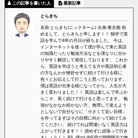
この記事を書いた人
最新記事
とらきち
名前:とらきち(ニックネーム) 出身:東京都 初
めまして、とらきちと申します！！ 独学で英
語を学んで4年の月日が経ちました。 今は、
インターネットを使って僕が学んで来た英語
の知識だったり勉強方法などを僕なりに分か
りやすく解説して発信しております。 これか
ら、英語を学ぼうと考えてる方や英語初心者
の方なんかが挫折せずに続けて行ける様に
色々とお伝えして行こうと思っております。
僕は英語が出来る様になってから、人生が大
きく変わりました！！ 英語は楽しんで学ぶか
らこそ、長く続けて行けると思ってます。 勉
強がなかなか続かない方、無理して覚えよう
としないで自分なりに「小さくて近い目標」
を作ってまずはその目標に向かって続けてみ
てください。 続けてれば間違いなく英語力は
上がって行きます！！ 諦めずに頑張って行き
ましょう！！ PS. 僕のLINE@で期間限定で無